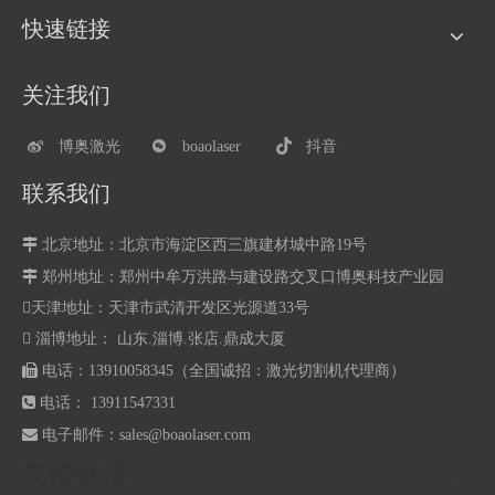
快速链接
关注我们
博奥激光
boaolaser
抖音
联系我们

北京地址：北京市海淀区西三旗建材城中路19号

郑州地址：
郑州中牟万洪路与建设路交叉口博奥科技产业园
天津地址：天津市武清开发区光源道33号
 淄博地址： 山东.淄博.张店.鼎成大厦

电话：13910058345（全国诚招：激光切割机代理商）

电话： 13911547331

电子邮件：
sales@boaolaser.com
友情链接