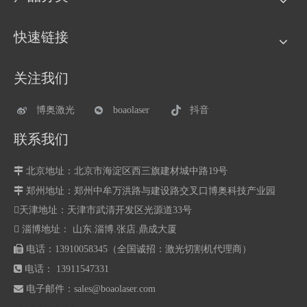
快速链接
关注我们
博奥激光
boaolaser
抖音
联系我们

北京地址：北京市海淀区西三旗建材城中路19号

郑州地址：
郑州中牟万洪路与建设路交叉口博奥科技产业园
天津地址：天津市武清开发区光源道33号
 淄博地址： 山东.淄博.张店.鼎成大厦

电话：13910058345（全国诚招：激光切割机代理商）

电话： 13911547331

电子邮件：
sales@boaolaser.com