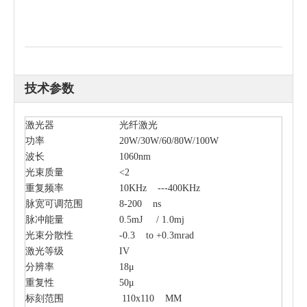
技术参数
激光器
光纤激光
功率
20W/30W/60/80W/100W
波长
1060nm
光束质量
<2
重复频率
10KHz ---400KHz
脉宽可调范围
8-200 ns
脉冲能量
0.5mJ / 1.0mj
光束分散性
-0.3 to +0.3mrad
激光等级
IV
分辨率
18μ
重复性
50μ
标刻范围
110x110 MM