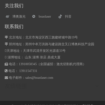
关注我们
博奥激光
boaolaser
抖音
联系我们

北京地址：北京市海淀区西三旗建材城中路19号

郑州地址：
郑州中牟万洪路与建设路交叉口博奥科技产业园
天津地址：天津市武清开发区光源道33号
 淄博地址： 山东.淄博.张店.鼎成大厦

电话：13910058345（全国诚招：激光切割机代理商）

电话： 13911547331

电子邮件：
sales@boaolaser.com
友情链接