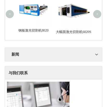
<
>
三轴自动激光焊接机
8020
（200/300/400W）
大幅面激光切割机6020S
新闻
与我们联系