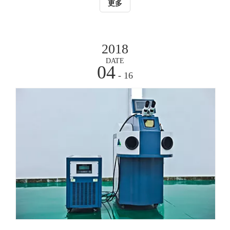
更多
直接进行机械式加工，如压印、雕刻、冲孔等。 而利用
激光打标机在塑料制品表面进行标记则是一种加工速度快、
可保持塑料制品固有的表面特性、使文字或图案与塑料成为
2018
统一整体的先进打标技术。激光打标机利用激光束在塑料表
DATE
面直接生成记号，包括标记、编码、文字、数字、图案、线
04
条、二维码等，且一次标记成型，无需其他加工工序。
- 16