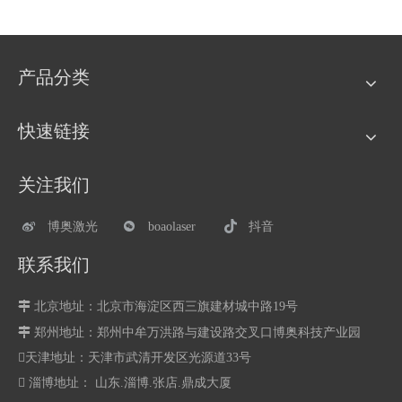
产品分类
快速链接
关注我们
博奥激光
boaolaser
抖音
联系我们

北京地址：北京市海淀区西三旗建材城中路19号

郑州地址：
郑州中牟万洪路与建设路交叉口博奥科技产业园
天津地址：天津市武清开发区光源道33号
 淄博地址： 山东.淄博.张店.鼎成大厦