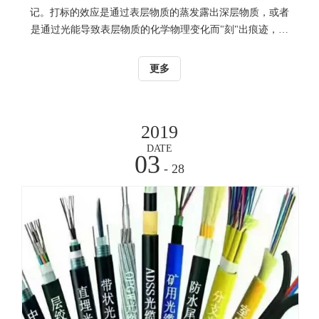
记。打标的效应是通过表层物质的蒸发露出深层物质，或者
是通过光能导致表层物质的化学物理变化而"刻"出痕迹，或
者是通过光能烧掉部分物质，显出所需刻蚀的图案、文字激
光作用于工件表面所产生标记的牢固长久是其突出特点。
更多
1、小巧不占空间、操作简单易懂； 2、打标速度快、可以标
识图案、字符、二维码、条形码等等； 3、无污染、无噪
音、免维护； 4、适用材料广泛，金属与非金属都能进行打
2019
标； 5、对工作环境没有要求，免维护、还可实现流水线生
DATE
产。6.非接触加工7.长久性、不易磨损 如标记不会因环境关
03
系（触摸、酸性及减性气体、高温、低温等）而消退
- 28