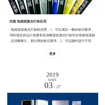
光缆 电缆线激光打标应用
电线电缆激光打标机优势：1、可以满足一般的标识要求，
同时稳定的运行质量和高清晰度的激光打标符合电线电缆制
品清晰耐久、易分辨的标识要求。2、可以随时进行不同角
度的打标，360度的打标角度，圆形、弯曲、条形等，或在
底部，侧面，顶端打印厂标，规格，日期等产品信息符合电
更多
线电缆行业的标准和特殊应用的要求。3、适合高速的生产
流水线打标（7000mm/s）。4、激光打标后的标识呈永 久
性，不会磨损和褪色，喷印的字符最小至0.8毫米，满足微小
2019
信息的喷印要求，可喷印各种复杂图形或厂标以及标准认
DATE
证，如TUV，UL，CE等。5、激光直接与材料表面反应，呈
03
现打标效果，无耗材。6、专用打标软件可连贯即时的打标
- 27
信息，不影