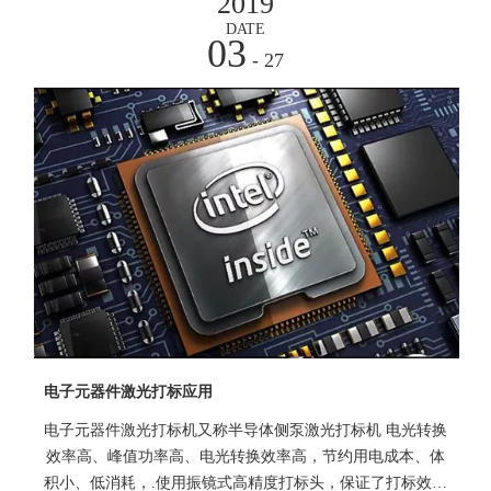
2019
行标记
DATE
03
- 27
电子元器件激光打标应用
电子元器件激光打标机又称半导体侧泵激光打标机 电光转换
效率高、峰值功率高、电光转换效率高，节约用电成本、体
积小、低消耗，.使用振镜式高精度打标头，保证了打标效果