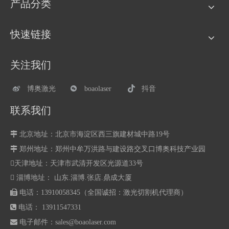
产品分类
快速链接
关注我们
博奥激光
boaolaser
抖音
联系我们

北京地址：北京市海淀区西三旗建材城中路19号

郑州地址：
郑州中牟万洪路与建设路交叉口博奥科技产业园
天津地址：天津市武清开发区光源道33号
 淄博地址： 山东.淄博.张店.鼎成大厦

电话：13910058345（全国诚招：激光切割机代理商）

电话： 13911547331

电子邮件：
sales@boaolaser.com