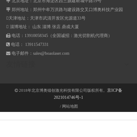

北京地址：北京市海淀区西三旗建材城中路19号

郑州地址：
郑州中牟万洪路与建设路交叉口博奥科技产业园
天津地址：天津市武清开发区光源道33号
 淄博地址： 山东.淄博.张店.鼎成大厦

电话：13910058345（全国诚招：激光切割机代理商）

电话： 13911547331

电子邮件：
sales@boaolaser.com
友情链接
2018年北京博奥镭创激光科技有限公司版权所有。
京ICP备

2021014746号-1
/
网站地图