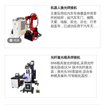
激光功率：400W
价格：68000-156000
机器人激光焊接机
主要应用在汽车车身覆盖件类零
件的组焊，如汽车车门、侧围、
天窗、地板、前仓、后仓、行李
箱盖等，已成功应用于汽车天
窗、汽车A、B柱等零部件焊接和
汽车总成的生产。
价格：35W-210W
视频
光纤激光模具焊接机
BMI模具激光焊接机,采用光纤
激光器或QCW 脉冲光纤激光
器；激光头360度旋转,适合各
种模具修补;可智能化遥控控
制的激光焊接机.普遍应用于
手 机/数码产品/汽车及摩托车
等模具制造和成型行业,可补
焊的基材有:各种模具钢/不锈
钢/铍铜/贵金属及极硬材料(～
HRC60)等.