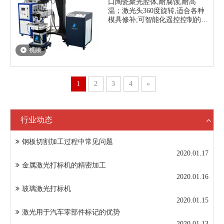
口陶瓷聚光腔体,耐腐蚀,耐高
温；激光头360度旋转,适合各种
模具修补;可智能化遥控控制的激
光焊接机.普遍应用于手 机/数码
产品/汽车及摩托车等模具制造和
成型行业,可补焊的基材有:各种
视频
模具钢/不锈钢/铍铜/贵金属及极
硬材料(～HRC60)等.
激光功率：200W 300W 400W
1
2
3
4
»
行业动态
钢板切割加工过程中常见问题
2020.01.17
金属激光打标机的精密加工
2020.01.16
玻璃激光打标机
2020.01.15
激光用于汽车零部件标记的优势
2020.01.13