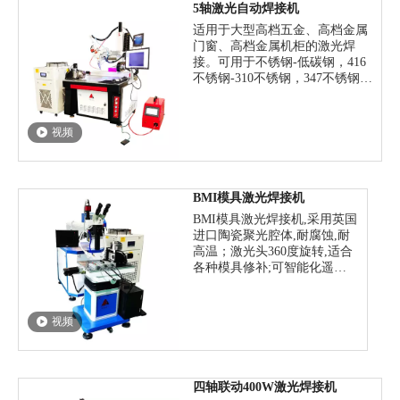
激光功率：1000W 1500W
5轴激光自动焊接机
2000W 3000W
适用于大型高档五金、高档金属
门窗、高档金属机柜的激光焊
接。可用于不锈钢-低碳钢，416
不锈钢-310不锈钢，347不锈钢-
HASTALLY镍合金，镍电极-冷
锻钢，不同镍含量的双金属带、
钛、镍、锡、铜、铝、铬、铌、
视频
金、银等多种金属及其合金，及
钢、可伐合金等合金的同种材料
间的焊接。铜-镍、镍-钛、铜-
钛、钛-钼、黄铜-铜、低碳钢-铜
BMI模具激光焊接机
等多种异种金属。
BMI模具激光焊接机,采用英国
激光功率：500W
进口陶瓷聚光腔体,耐腐蚀,耐
价格：9.9W-28W
高温；激光头360度旋转,适合
各种模具修补;可智能化遥控
控制的激光焊接机.普遍应用
于手 机/数码产品/汽车及摩托
车等模具制造和成型行业,可
视频
补焊的基材有:各种模具钢/不
锈钢/铍铜/贵金属及极硬材料
(～HRC60)等.
价格：40600-126000
四轴联动400W激光焊接机