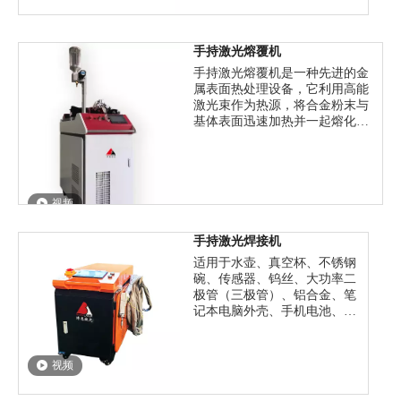
头，熔覆头将激光束聚焦到工
件表面，使工件表面材料快速
熔化，并在极短的时间内快速
手持激光熔覆机
凝固，形成高强度、高硬度的
手持激光熔覆机是一种先进的金
熔覆层。整个过程由控制系统
属表面热处理设备，它利用高能
精确控制，确保熔覆层的质量
激光束作为热源，将合金粉末与
和精度。
基体表面迅速加热并一起熔化、
混合、扩散、凝固，从而在基体
表面形成一层性能优异的合金
层，实现对零件表面的强化与硬
化。
视频
手持激光焊接机
适用于水壶、真空杯、不锈钢
碗、传感器、钨丝、大功率二
极管（三极管）、铝合金、笔
记本电脑外壳、手机电池、门
把手、模具、电器配件、过滤
器、喷管、不锈钢制品、高尔
夫球头、锌合金工艺品等焊接
视频
T、直线、圆、正方形、焊缝
垂直轨迹。