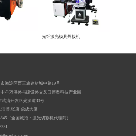
光纤激光模具焊接机
5轴激光自
市海淀区西三旗建材城中路19号
州中牟万洪路与建设路交叉口博奥科技产业园
市武清开发区光源道33号
东.淄博.张店.鼎成大厦
058345（全国诚招：激光切割机代理商）
331
s@boaolaser.com