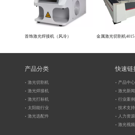
机
首饰激光焊接机（风冷）
金属激光切割机4015
产品分类
快速链
激光切割机
产品中心
激光焊接机
激光新闻
激光打标机
行业案例
太阳能行业
技术支持
激光选配件
人力资源
激光视频