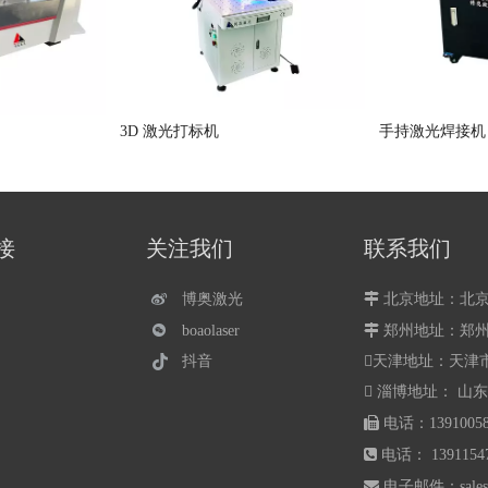
3D 激光打标机
手持激光焊接机
接
关注我们
联系我们
博奥激光

北京地址：北京
boaolaser

郑州地址：
郑
天津地址：天津
抖音
 淄博地址： 山

电话：13910

电话： 13911547

电子邮件：
sale