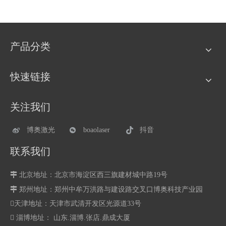
产品分类
快速链接
关注我们
博奥激光
boaolaser
抖音
联系我们

北京地址：北京市海淀区西三旗建材城中路19号

郑州地址：
郑州中牟万洪路与建设路交叉口博奥科技产业园
天津地址：天津市武清开发区光源道33号
 淄博地址： 山东.淄博.张店.鼎成大厦