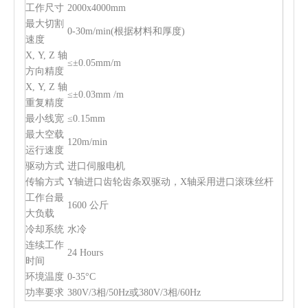
工作尺寸
2000x4000mm
最大切割
0-30m/min(根据材料和厚度)
速度
X, Y, Z 轴
≤±0.05mm/m
方向精度
X, Y, Z 轴
≤±0.03mm /m
重复精度
最小线宽
≤0.15mm
最大空载
120m/min
运行速度
驱动方式
进口伺服电机
传输方式
Y轴进口齿轮齿条双驱动，X轴采用进口滚珠丝杆
工作台最
1600 公斤
大负载
冷却系统
水冷
连续工作
24 Hours
时间
环境温度
0-35°C
功率要求
380V/3相/50Hz或380V/3相/60Hz