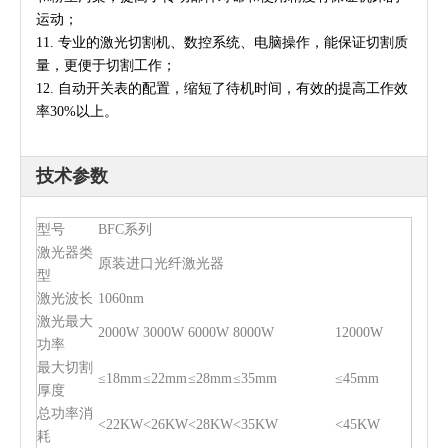
运动；
11. 专业的激光切割机、数控系统、电脑操作，能保证切割质
量，更便于切割工作；
12. 自动开关表的配置，缩短了待机时间，有效的提高工作效
率30%以上。
技术参数
型号
BFC系列
激光器类
原装进口光纤激光器
型
激光波长
1060nm
激光最大
2000W
3000W
6000W
8000W
12000W
功率
最大切割
≤18mm
≤22mm
≤28mm
≤35mm
≤45mm
厚度
总功率消
<22KW
<26KW
<28KW
<35KW
<45KW
耗