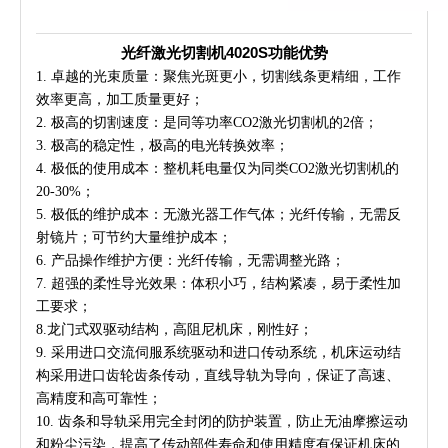
光纤激光切割机4020S功能优势
1. 卓越的光束质量：聚焦光斑更小，切割线条更精细，工作
效率更高，加工质量更好；
2. 极高的切割速度：是同等功率CO2激光切割机的2倍；
3. 极高的稳定性，极高的电光转换效率；
4. 极低的使用成本：整机耗电量仅为同类CO2激光切割机的
20-30%；
5. 极低的维护成本：无激光器工作气体；光纤传输，无需反
射镜片；可节约大量维护成本；
6. 产品操作维护方便：光纤传输，无需调整光路；
7. 超强的柔性导光效果：体积小巧，结构紧凑，易于柔性加
工要求；
8.龙门式双驱动结构，高阻尼机床，刚性好；
9. 采用进口交流伺服系统驱动和进口传动系统，机床运动结
构采用进口齿轮齿条传动，直线导轨为导向，保证了高速、
高精度和高可靠性；
10. 齿条和导轨采用完全封闭的防护装置，防止无油摩擦运动
和粉尘污染，提高了传动部件寿命和使用精度有保证机床的