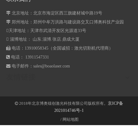

北京地址：北京市海淀区西三旗建材城中路19号

郑州地址：
郑州中牟万洪路与建设路交叉口博奥科技产业园
天津地址：天津市武清开发区光源道33号
 淄博地址： 山东.淄博.张店.鼎成大厦

电话：13910058345（全国诚招：激光切割机代理商）

电话： 13911547331

电子邮件：
sales@boaolaser.com
友情链接
2018年北京博奥镭创激光科技有限公司版权所有。
京ICP备

2021014746号-1
/
网站地图