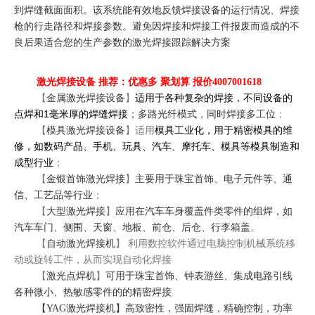
到焊缝截面面积。该系统能有效地反馈焊接设备的运行情况、焊接
枪的行走路径和焊接参数。避免因焊接和焊接工件报废而造成的不
良后果适合您的生产参数的激光焊接跟踪解决方案
激光焊接设备 推荐：优惠多 聚划算 报价4007001618
【
金属激光焊接设备
】
适用于各种复杂的焊接，不同设备的
1
点焊和
毫米厚的焊缝焊接
；多路光纤模式，同时焊接多工位
；
【
模具激光焊接设备
】适用
模具工业化，用于精密模具的维
修，如数码产品、手机、玩具、汽车、摩托车、模具等模具制造和
成型行业
；
【
金银首饰激光焊接
】
主要用于珠宝首饰、电子元件等、通
信、工艺品等行业
；
【
大型激光焊接
】
应用在汽车车身覆盖件类零件的组焊，如
汽车车门、侧围、天窗、地板、前仓、后仓、行李箱盖
。
【
自动激光焊接机
】 利用数控软件通过电脑控制机械系统移
动或旋转工件，从而实现自动化焊接
可用于珠宝首饰、钟表游丝、集成电路引线
【
激光点焊机
】
各种微小、热敏感零件的的精密焊接
【
】高致密性，强固焊缝，精确控制，功率
YAG激光焊接机