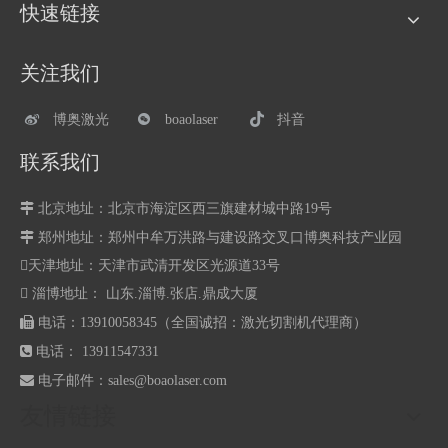
快速链接
关注我们
博奥激光
boaolaser
抖音
联系我们

北京地址：北京市海淀区西三旗建材城中路19号

郑州地址：
郑州中牟万洪路与建设路交叉口博奥科技产业园
天津地址：天津市武清开发区光源道33号
 淄博地址： 山东.淄博.张店.鼎成大厦

电话：13910058345（全国诚招：激光切割机代理商）

电话： 13911547331

电子邮件：
sales@boaolaser.com
友情链接