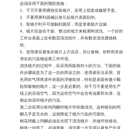
必须采用下面的预防措施：
1、千万不要用裸指安装镜片。应带上指套或橡胶手套。
2、不要用犀利器械以免引起镜片表面刮伤。
3、取镜片时不可接触到膜层，而是拿着镜片边缘。
4、镜片应放在干燥、整洁的地方来检测和清洗。一个好的
工作台表面上应有数层清洗纸巾，并有数张清洗透镜棉
纸。
5、使用者应避免在镜片上方说话，并让食物、饮料和其他
潜在的污染物远离工作环境。
清洗镜片的过程中，应采用风险相对小的方法。下面的操
作步骤就是为了这一目的而设立的，使用者应当采用。首
先用吹气球将原件表面的浮物吹掉，特别是表面有微小颗
粒和絮物的镜片，这一步是必要的。但千万不要使用生产
线上的压缩空气，因为这些空气中会含有油雾和水滴，这
都会加深对镜片的污染。
第二步应用分析纯丙酮对镜片作轻微清洗。这种级别的丙
酮几乎是无水的，这就降低了镜片污染的可能性。
棉花球蘸上丙酮必须在光照下清洗镜片，并做环状移动。
棉签一但脏了，必须更换。清洗要一次完成以避免产生波