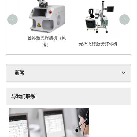
<
>
焊接机
首饰激光焊接机（风
00W）
光纤飞行激光打标机
冷）
新闻
与我们联系