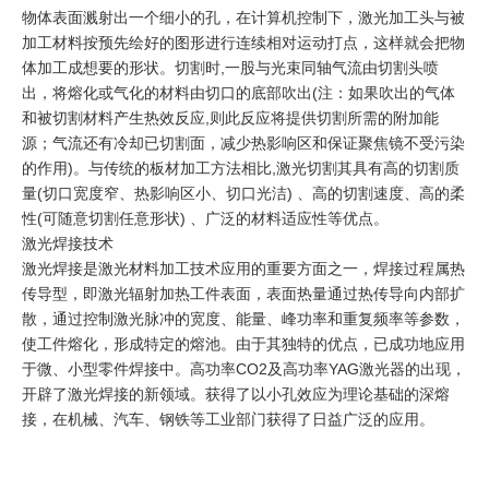
物体表面溅射出一个细小的孔，在计算机控制下，激光加工头与被
加工材料按预先绘好的图形进行连续相对运动打点，这样就会把物
体加工成想要的形状。切割时,一股与光束同轴气流由切割头喷
出，将熔化或气化的材料由切口的底部吹出(注：如果吹出的气体
和被切割材料产生热效反应,则此反应将提供切割所需的附加能
源；气流还有冷却已切割面，减少热影响区和保证聚焦镜不受污染
的作用)。与传统的板材加工方法相比,激光切割其具有高的切割质
量(切口宽度窄、热影响区小、切口光洁) 、高的切割速度、高的柔
性(可随意切割任意形状) 、广泛的材料适应性等优点。
激光焊接技术
激光焊接是激光材料加工技术应用的重要方面之一，焊接过程属热
传导型，即激光辐射加热工件表面，表面热量通过热传导向内部扩
散，通过控制激光脉冲的宽度、能量、峰功率和重复频率等参数，
使工件熔化，形成特定的熔池。由于其独特的优点，已成功地应用
于微、小型零件焊接中。高功率CO2及高功率YAG激光器的出现，
开辟了激光焊接的新领域。获得了以小孔效应为理论基础的深熔
接，在机械、汽车、钢铁等工业部门获得了日益广泛的应用。