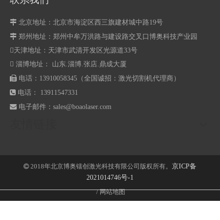

北京地址：北京市海淀区西三旗建材城中路19号

郑州地址：
郑州中牟万洪路与建设路交叉口博奥科技产业园
天津地址：天津市武清开发区光源道33号
 淄博地址： 山东.淄博.张店.鼎成大厦

电话：13910058345（全国诚招：激光切割机代理商）

电话： 13911547331

电子邮件：
sales@boaolaser.com
友情链接
2018年北京博奥镭创激光科技有限公司版权所有。
京ICP备

2021014746号-1
/
网站地图