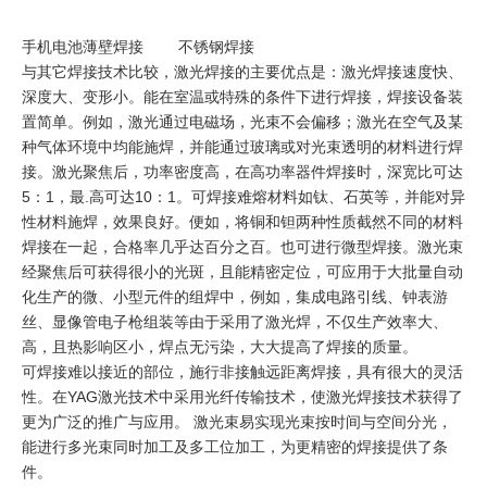
手机电池薄壁焊接 不锈钢焊接
与其它焊接技术比较，激光焊接的主要优点是：激光焊接速度快、
深度大、变形小。能在室温或特殊的条件下进行焊接，焊接设备装
置简单。例如，激光通过电磁场，光束不会偏移；激光在空气及某
种气体环境中均能施焊，并能通过玻璃或对光束透明的材料进行焊
接。激光聚焦后，功率密度高，在高功率器件焊接时，深宽比可达
5：1，最.高可达10：1。可焊接难熔材料如钛、石英等，并能对异
性材料施焊，效果良好。便如，将铜和钽两种性质截然不同的材料
焊接在一起，合格率几乎达百分之百。也可进行微型焊接。激光束
经聚焦后可获得很小的光斑，且能精密定位，可应用于大批量自动
化生产的微、小型元件的组焊中，例如，集成电路引线、钟表游
丝、显像管电子枪组装等由于采用了激光焊，不仅生产效率大、
高，且热影响区小，焊点无污染，大大提高了焊接的质量。
可焊接难以接近的部位，施行非接触远距离焊接，具有很大的灵活
性。在YAG激光技术中采用光纤传输技术，使激光焊接技术获得了
更为广泛的推广与应用。 激光束易实现光束按时间与空间分光，
能进行多光束同时加工及多工位加工，为更精密的焊接提供了条
件。