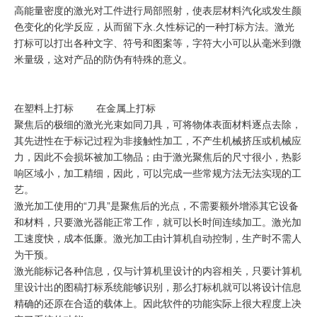
高能量密度的激光对工件进行局部照射，使表层材料汽化或发生颜
色变化的化学反应，从而留下永.久性标记的一种打标方法。激光
打标可以打出各种文字、符号和图案等，字符大小可以从毫米到微
米量级，这对产品的防伪有特殊的意义。
在塑料上打标 在金属上打标
聚焦后的极细的激光光束如同刀具，可将物体表面材料逐点去除，
其先进性在于标记过程为非接触性加工，不产生机械挤压或机械应
力，因此不会损坏被加工物品；由于激光聚焦后的尺寸很小，热影
响区域小，加工精细，因此，可以完成一些常规方法无法实现的工
艺。
激光加工使用的“刀具”是聚焦后的光点，不需要额外增添其它设备
和材料，只要激光器能正常工作，就可以长时间连续加工。激光加
工速度快，成本低廉。激光加工由计算机自动控制，生产时不需人
为干预。
激光能标记各种信息，仅与计算机里设计的内容相关，只要计算机
里设计出的图稿打标系统能够识别，那么打标机就可以将设计信息
精确的还原在合适的载体上。因此软件的功能实际上很大程度上决