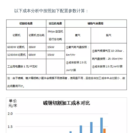
以下成本分析中按照如下配置参数计算：