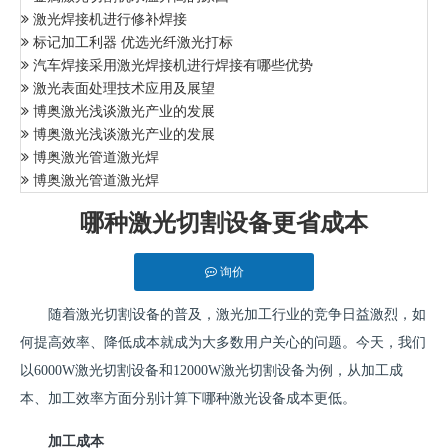
激光焊接机进行修补焊接
标记加工利器 优选光纤激光打标
汽车焊接采用激光焊接机进行焊接有哪些优势
激光表面处理技术应用及展望
博奥激光浅谈激光产业的发展
博奥激光浅谈激光产业的发展
博奥激光管道激光焊
博奥激光管道激光焊
哪种激光切割设备更省成本
询价
随着
激光切割
设备的普及，
激光加工
行业的竞争日益激烈，如
何提高效率、降低成本就成为大多数用户关心的问题。今天，我们
以6000W
激光
切割设备和12000W激光切割设备为例，从加工成
本、加工效率方面分别计算下哪种
激光设备
成本更低。
加工成本