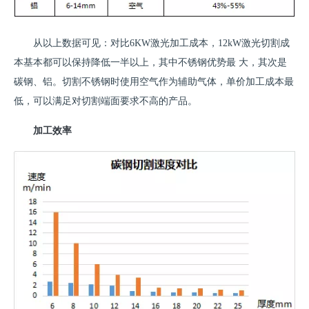
从以上数据可见：对比6KW激光加工成本，12kW激光切割成
本基本都可以保持降低一半以上，其中不锈钢优势最 大，其次是
碳钢、铝。切割不锈钢时使用空气作为辅助气体，单价加工成本最
低，可以满足对切割端面要求不高的产品。
加工效率