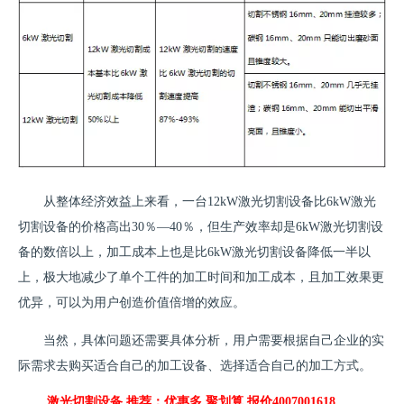
从整体经济效益上来看，一台12kW激光切割设备比6kW激光
切割设备的价格高出30％—40％，但生产效率却是6kW激光切割设
备的数倍以上，加工成本上也是比6kW激光切割设备降低一半以
上，极大地减少了单个工件的加工时间和加工成本，且加工效果更
优异，可以为用户创造价值倍增的效应。
当然，具体问题还需要具体分析，用户需要根据自己企业的实
际需求去购买适合自己的加工设备、选择适合自己的加工方式。
激光切割设备 推荐：优惠多 聚划算 报价4007001618