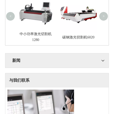
<
>
中小功率激光切割机
4015
碳钢激光切割机6020
1280
新闻
与我们联系