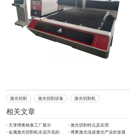
激光切割
激光切割设备
激光切割机
相关文章
天津博奥铭泰工厂展示
激光切割特点及应用
金属激光切割机水温升高的原因
博奥激光浅谈激光产业的发展