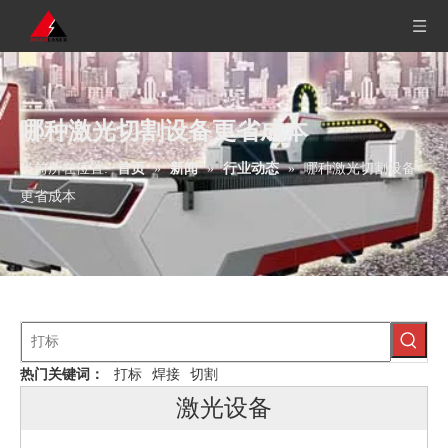
哪种激光切割设备更省成本
当前所在位置:
首页
»
新闻
»
行业动态
»
哪种激光切割设备
更省成本
热门关键词：
打标
焊接
切割
激光设备
钢板激