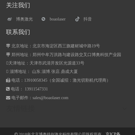
关注我们
博奥激光
boaolaser
抖音
联系我们

北京地址：北京市海淀区西三旗建材城中路19号

郑州地址：
郑州中牟万洪路与建设路交叉口博奥科技产业园
天津地址：天津市武清开发区光源道33号
 淄博地址： 山东.淄博.张店.鼎成大厦

电话：13910058345（全国诚招：激光切割机代理商）

电话： 13911547331

电子邮件：
sales@boaolaser.com
友情链接
2018年北京博奥镭创激光科技有限公司版权所有。
京ICP备
