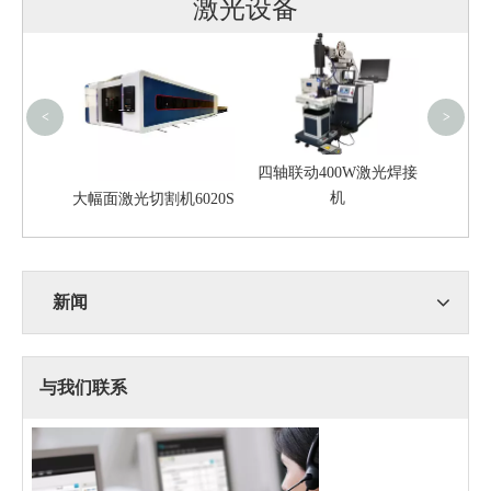
激光设备
三轴
（20
<
>
四轴联动400W激光焊接
机
大幅面激光切割机6020S
6020
新闻
与我们联系