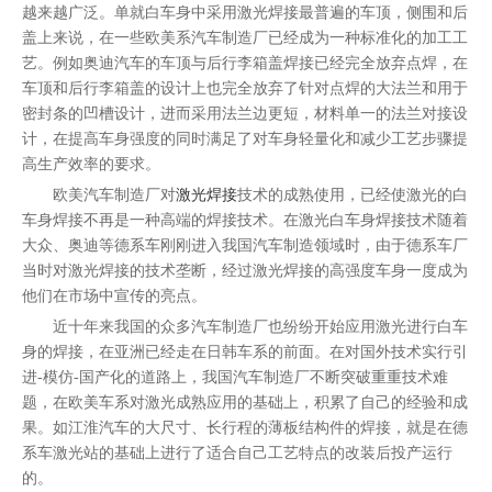
越来越广泛。单就白车身中采用激光焊接最普遍的车顶，侧围和后
盖上来说，在一些欧美系汽车制造厂已经成为一种标准化的加工工
艺。例如奥迪汽车的车顶与后行李箱盖焊接已经完全放弃点焊，在
车顶和后行李箱盖的设计上也完全放弃了针对点焊的大法兰和用于
密封条的凹槽设计，进而采用法兰边更短，材料单一的法兰对接设
计，在提高车身强度的同时满足了对车身轻量化和减少工艺步骤提
高生产效率的要求。
欧美汽车制造厂对
激光焊接
技术的成熟使用，已经使激光的白
车身焊接不再是一种高端的焊接技术。在激光白车身焊接技术随着
大众、奥迪等德系车刚刚进入我国汽车制造领域时，由于德系车厂
当时对激光焊接的技术垄断，经过激光焊接的高强度车身一度成为
他们在市场中宣传的亮点。
近十年来我国的众多汽车制造厂也纷纷开始应用激光进行白车
身的焊接，在亚洲已经走在日韩车系的前面。在对国外技术实行引
进-模仿-国产化的道路上，我国汽车制造厂不断突破重重技术难
题，在欧美车系对激光成熟应用的基础上，积累了自己的经验和成
果。如江淮汽车的大尺寸、长行程的薄板结构件的焊接，就是在德
系车激光站的基础上进行了适合自己工艺特点的改装后投产运行
的。