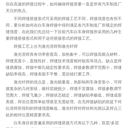
但在高速的焊接过程中，如何确保焊接质量一直是所有汽车制造厂
关注的焦点。
不同焊缝搭接形式可采用的焊接工艺不同，焊接强度也有所不
同，要分析如何在白车身焊接中得到满足各汽车制造厂所规定的焊
缝强度，在此我们先总结一下目前汽车白车身焊接所采用的几种主
要焊缝搭接形式和用于这些搭接形式的焊接工艺。
焊接工艺上分为激光溶焊和激光钎焊
激光溶焊具有功率密度高，加热集中，可以焊接高熔点材料，
焊缝宽度小，直线性好，焊缝技术强度相对较高等优点。缺点是焊
缝易腐蚀，焊接中熔孔稳定性要求高，焊接参数调节范围小，焊缝
缺陷率很高，焊缝表面不平整，需后续打磨工序。
激光钎焊的优点是，激光能量底，热影响和车身变形小，可焊
接复杂的几何形状，镀锌层烧损少，焊缝不宜腐蚀，焊接参数调节
范围大，焊接飞溅少，焊接状态稳定，焊缝缺陷率极低，焊缝成形
美观，焊后仅需简单处理甚至无需处理。在无焊接缺陷的前提下对
比溶焊所得到的焊缝强度略低，激光钎焊对焊丝和光斑以及焊点三
处的相对位置精度要求高。
白车身目前普遍采用的焊缝搭接方式有以下几种，双层/多层