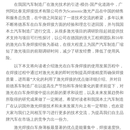
在我国汽车制造厂在激光技术的引进-模仿-国产化道路中，广
州阿比泰克焊接技术有限公司作为Scansonic激光产品在中国的销售
和服务总负责，在中德之间架起了一道技术交流的桥梁，多年以来
不断将德系车在白车身焊接方面的经验和理念引进回国，并与我国
本土汽车制造厂进行交流，从很多激光项目的调研阶段起就提供技
术支持与项目可行性探讨，以公司在德国的强大工程师团队和16年
的激光白车身焊接经验为基础，在很大程度上为国产汽车制造厂缩
短了激光项目的前期调研时间，减少了研发经费，降低了使用风
险。
以下本文将向读者介绍激光在白车身焊接的使用发展历程中，
在焊接过程中通过对激光光束的即时控制提高焊接精度而确保焊接
质量，进而最*大化的利用了激光焊接的优点做详细介绍。并对目
前德系车制造厂在以提高生产节拍和车身轻量化的要求前提下，对
激光在白车身焊接中提出的新的要求和设想，以及未来发展趋势和
所取得的研究成果做了一定阐述。希望对读者和我国本土汽车制造
厂在认识国外激光焊接技术和未来发展方向上有一定帮助，也欢迎
大家与我们之间相互学习进行更多的技术交流，为提高我们自主品
牌汽车在市场上的竞争力出一份力。
激光焊接白车身薄板最显著的优点是能量集中，焊接速度快。