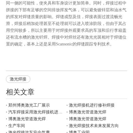
同一侧的可能性，使夹具和车身设计更加简单。同时，焊接过程中
拼接的下部有足够的空间排放挥发气体，可以避免镀锌层和油水气
的挥发对焊缝质量的影响。焊缝成型及佳，焊接表面过渡流畅光
滑，焊接后稍加处理甚至不处理就可以进入喷涂阶段，但由于其占
用空间较多，所以主要用于对焊接外观要求高的车顶和后行李箱盖
还有流水槽的激光钎焊。焊接中对焊丝还有激光光斑相对于焊缝位
置的确定，基本上还是采用Scansonic的焊缝跟踪专利技术。
激光焊接
相关文章
郑州博奥激光工厂展示
激光焊接机进行修补焊接
汽车焊接采用激光焊接机进行焊接有哪些优势
博奥激光管道激光焊
博奥激光管道激光焊
博奥激光管道激光焊
生产车间
激光焊接技术未来发展方向
激光焊接汽车安全气囊
博奥工业园