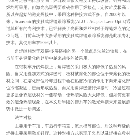
气体有足够的排放空间，焊缝质量很大程度上得以改善。钎焊和熔
焊均可采用。但激光光斑需要准确作用于焊接点，定位难度极高，
所以在起始的激光焊接中，采用这种拼接方式不多。自2000年以
来，Scansonic的接触式焊缝跟踪系统(ALO：Adapter Laser Optik)通
过其所有的专利技术，已经解决了光斑和焊丝相对于焊缝焊点的定
位问题，目前车场中大多采用的接触式焊缝跟踪系统都是此项专利
技术。其使用率在90%以上。
角焊缝相对于双层/多层搭接的另一个优点是法兰边较短，在
当前车身轻量化的趋势中越来越多的被采用。
在铝制车身的焊接上，角焊缝的采用极大的降低了热裂的风
险。当采用叠加方式的焊缝时，板材被溶化的部位位于未溶化的板
材之间，在溶化部位冷却过程中会在热胀冷缩的作用下向未溶化部
位冷缩凝固，进而形成热裂。而采用角焊缝进行焊接时，冷凝过程
更多是像双层板材的一侧移动，使热裂风险大大降低，但如何更有
效的避免热裂现象，在本文后半段的德系车的激光焊接未来发展趋
势中做进一步阐述。
法兰对接
主要用于车顶，车后行李箱盖，流水槽等部位。对这种焊缝的
焊接主要采用激光钎焊。这种对接方式实现了夹具以及焊接在母材