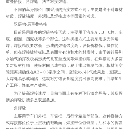
重叠搭接，角焊缝，法兰对接焊缝。
不同的车身部位目前采用的搭接方式不同，主要是出于对母材
材质，焊缝强度，外观以及焊接成本等因素的考虑。
双层/多层重叠搭接
目前采用最多的焊缝搭接形式，主要用于汽车A，B，C柱、车
底、侧围、挡泥板等多个部位。这种拼接方式主要采用激光深熔
焊，焊接精度要求低，形成的焊缝强度高，设备价格低，操作简
单。但在焊接镀锌板以及表面带有油和水的材质时，由于镀锌层和
水油气的挥发极易形成气孔甚至透洞等焊接缺陷。在焊接前大多需
要对板材打锚，使板材间形成空隙，易于排出挥发气体。板材间空
隙距离须确保在0.2 – 0.3毫米之间，空隙太小排气效果差，空隙过
大焊缝易形成塌陷，这就对打锚设备精度提出很高要求，并增加生
产工序，降低生产效率。
为了提高焊接速度，目前市面上有多种飞行激光焊头，其所焊
接的焊缝拼接多是双层叠加。
角焊缝
主要用于车门外框、车窗框、后行李箱盖等部位。这种拼接方
式焊接部位位于上层板的截断面，焊接部位镀锌层，油和水的挥发