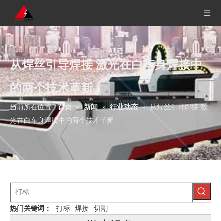
从焊丝引导焊接 激光在白车身焊接中
的两个技术革新
当前所在位置:
首页
»
新闻
»
行业动态
»
从焊丝引导焊接 激
光在白车身焊接中的两个技术革新
热门关键词：
打标
焊接
切割