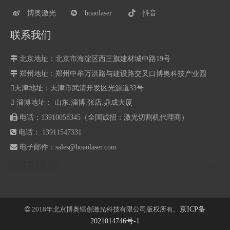
博奥激光
boaolaser
抖音
联系我们

北京地址：北京市海淀区西三旗建材城中路19号

郑州地址：
郑州中牟万洪路与建设路交叉口博奥科技产业园
天津地址：天津市武清开发区光源道33号
 淄博地址： 山东.淄博.张店.鼎成大厦

电话：13910058345（全国诚招：激光切割机代理商）

电话： 13911547331

电子邮件：
sales@boaolaser.com
友情链接
2018年北京博奥镭创激光科技有限公司版权所有。
京ICP备

2021014746号-1