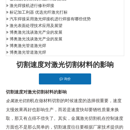
激光焊接机进行修补焊接
标记加工利器 优选光纤激光打标
汽车焊接采用激光焊接机进行焊接有哪些优势
激光表面处理技术应用及展望
博奥激光浅谈激光产业的发展
博奥激光浅谈激光产业的发展
博奥激光管道激光焊
博奥激光管道激光焊
切割速度对激光切割材料的影响
询价
切割速度对激光切割材料的影响
机在做材料切割的时候速度的选择很重要，速度
金属激光切割
太慢效果再好也影响生产，而若是速度快却要牺牲质量来换
取，那又有点得不偿失了。其实，金属激光切割机在控制速度
方面也不是那么简单的，切割速度往往要根据厂家技术提供的