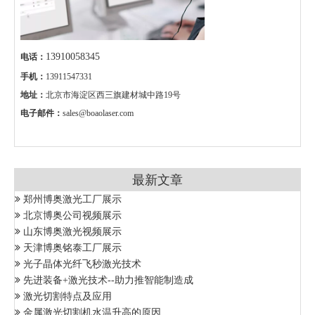
13910058345
电话：
手机：
13911547331
地址：
北京市海淀区西三旗建材城中路19号
电子邮件：
sales@boaolaser.com
最新文章
郑州博奥激光工厂展示
北京博奥公司视频展示
山东博奥激光视频展示
天津博奥铭泰工厂展示
光子晶体光纤飞秒激光技术
先进装备+激光技术--助力推智能制造成
激光切割特点及应用
金属激光切割机水温升高的原因