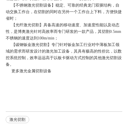
【
不锈钢激光切割设备
】稳定、可靠的经典龙门双驱结构，自
动交换工作台，在切割的同时在另外一个工作台上下料，方便快捷
省时；
【
光纤激光切割
】具备高速的移动速度、加速度性能以及动态
性，是博奥激光针对高效率而专门研发的一款产品，其切割0.5mm
不锈钢的速度达到100m/min；
【
碳钢钣金激光切割
】专门针对钣金加工行业对中薄板加工领
域的需求而研发设计的激光加工设备，其具有极高的性价比，以数
控系统控制，效率远远高于以板卡驱动方式控制的其他激光切割设
备。
更多
激光金属切割
设备
激光切割