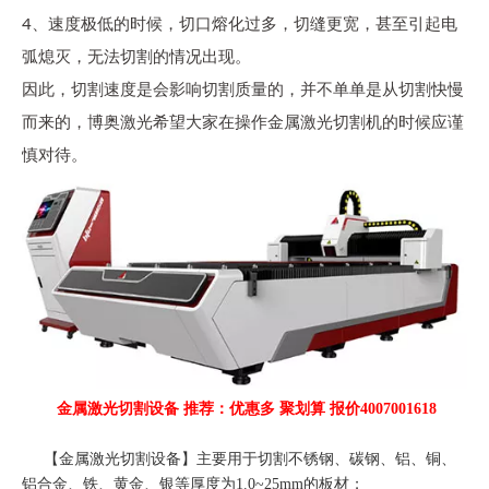
4、速度极低的时候，切口熔化过多，切缝更宽，甚至引起电
弧熄灭，无法切割的情况出现。
因此，切割速度是会影响切割质量的，并不单单是从切割快慢
而来的，博奥激光希望大家在操作金属激光切割机的时候应谨
慎对待。
金属激光切割设备 推荐：优惠多 聚划算 报价4007001618
【
金属激光切割设备
】主要用于切割不锈钢、碳钢、铝、铜、
铝合金、铁、黄金、银等厚度为1.0~25mm的板材；