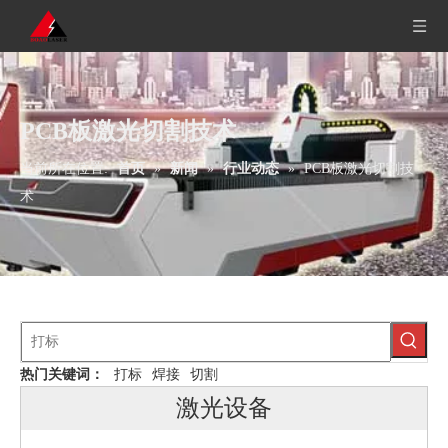
PCB板激光切割技术
当前所在位置:
首页
»
新闻
»
行业动态
»
PCB板激光切割技
术
热门关键词：
打标
焊接
切割
激光设备
三轴