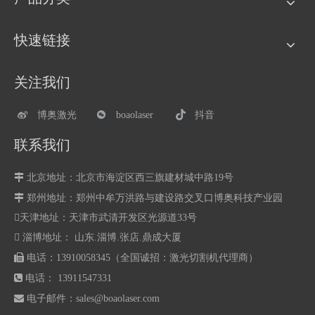
快速链接
关注我们
博奥激光
boaolaser
抖音
联系我们

北京地址：北京市海淀区西三旗建材城中路19号

郑州地址：
郑州中牟万洪路与建设路交叉口博奥科技产业园
天津地址：天津市武清开发区光源道33号
 淄博地址： 山东.淄博.张店.鼎成大厦

电话：13910058345（全国诚招：激光切割机代理商）

电话： 13911547331

电子邮件：
sales@boaolaser.com