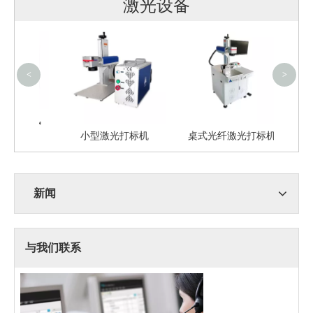
激光设备
防护
<
>
机（风
小型激光打标机
桌式光纤激光打标机
新闻
与我们联系