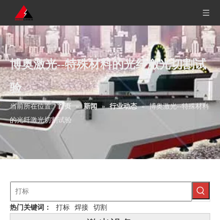
博奥激光--特殊材料的光纤激光切割试
验
当前所在位置:
首页
»
新闻
»
行业动态
»
博奥激光--特殊材料
的光纤激光切割试验
热门关键词：
打标
焊接
切割