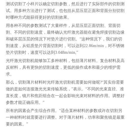
测试切割了小样片以确定切割参数，然后进行了实际部件的切割测
试。用多种方法进行了测试，也包括从层压层正面和背面分别切割
时哪种方式能获得更好的切割效果。
用各种不同的参数测试了大量样件，从层压层正面切割、背面切
割、不同的切割速度，最终确认光纤激光器能在避免焊接切割边缘
和破坏层压层的情况下对垫片进行切割。“这种情况下，我们的切
割速度，从铝质垫片背面切割时，可以达到22.86m/min，对不锈钢
垫片切割时，速度可以达到3.048m/min,”
光纤激光切割机能够加工多种材料，包括薄片材料、复合材料及高
反材料，具有更快的切割速度，更低的操作成本和最少的维护需
求。
那么，切割薄片材料时光纤激光切割机需要如何做呢?“其实你需要
做的是如何连接激光光束传输系统，”表示。“不同的光束直径、准
直长度，镜片和焦距组合在一起会影响光束对材料的作用。调整好
参数才能正确应用。”
所有的因素会产生综合作用。“适合某种材料的参数或许在切割另
一种材料时就需要进行调整。对于薄片材料，功率和聚焦镜是最重
要的因素。”