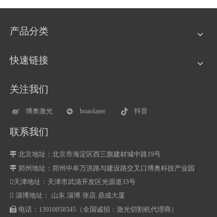
产品分类
快速链接
关注我们
博奥激光
boaolaser
抖音
联系我们

北京地址：北京市海淀区西三旗建材城中路19号

郑州地址：
郑州中牟万洪路与建设路交叉口博奥科技产业园
天津地址：天津市武清开发区光源道33号
 淄博地址： 山东.淄博.张店.鼎成大厦

电话：13910058345（全国诚招：激光切割机代理商）