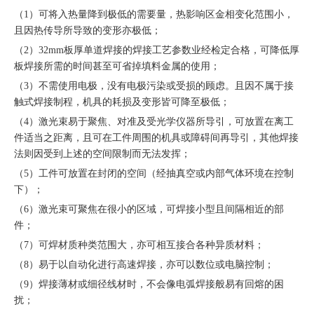
（1）可将入热量降到极低的需要量，热影响区金相变化范围小，
且因热传导所导致的变形亦极低；
（2）32mm板厚单道焊接的焊接工艺参数业经检定合格，可降低厚
板焊接所需的时间甚至可省掉填料金属的使用；
（3）不需使用电极，没有电极污染或受损的顾虑。且因不属于接
触式焊接制程，机具的耗损及变形皆可降至极低；
（4）激光束易于聚焦、对准及受光学仪器所导引，可放置在离工
件适当之距离，且可在工件周围的机具或障碍间再导引，其他焊接
法则因受到上述的空间限制而无法发挥；
（5）工件可放置在封闭的空间（经抽真空或内部气体环境在控制
下）；
（6）激光束可聚焦在很小的区域，可焊接小型且间隔相近的部
件；
（7）可焊材质种类范围大，亦可相互接合各种异质材料；
（8）易于以自动化进行高速焊接，亦可以数位或电脑控制；
（9）焊接薄材或细径线材时，不会像电弧焊接般易有回熔的困
扰；