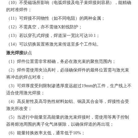
（10）不受磁场所影响（电弧焊接及电子束焊接则容易），能精确
的对准焊件；
（11）可焊接不同物性（如不同电阻）的两种金属；
（12）不需真空，亦不需做X射线防护；
（13）若以穿孔式焊接，焊道深一宽比可达10:1；
（14）可以切换装置将激光束传送至多个工作站。
激光焊接
缺点
（1）焊件位置需非常精确，务必在激光束的聚焦范围内；
（2）焊件需使用夹治具时，必须确保焊件的最终位置需与激光束
将冲击的焊点对准；
（3）可焊厚度受到限制渗透厚度远超过19mm的工件，生产线上不
适合使用激光焊接；
（4）高反射性及高导热性材料如铝、铜及其合金等，焊接性会受
激光所改变；
（5）当进行中能量至高能量的激光束焊接时，需使用等离子控制
器将熔池周围的离子化气体驱除，以确保焊道的再出现；
（6）能量转换效率太低，通常低于10%；