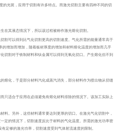
度的光斑，应用于切割有许多特点。而激光切割主要有四种不同的切
机
手持式激光打标机
CO2飞行激光打标机
生在其液态情况下，所以该过程被称作激光熔化切割。
切割可以得到比气化切割更高的切割速度。气化所需的能量通常高于
率的增加而增加，随着板材厚度的增加和材料熔化温度的增加而几乎
熔化切割对于铁制材料和钛金属可以得到无氧化切口。产生熔化但不到
的熔化，于是部分材料汽化成蒸汽消失，部分材料作为喷出物从切缝
而只适合于应用在必须避免有熔化材料排除的情况下。该加工实际上
材料。另外，这些材料通常要达到更厚的切口。在激光气化切割中，
度一定的情况下，切割速度反比于材料的气化温度。所需的激光功率密
假设有足够的激光功率，切割速度受到气体射流速度的限制。