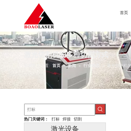
首页
激光切割机的多种切割方式
当前所在位置:
首页
»
新闻
»
行业动态
»
激光切割机
热门关键词：
打标
焊接
切割
激光设备