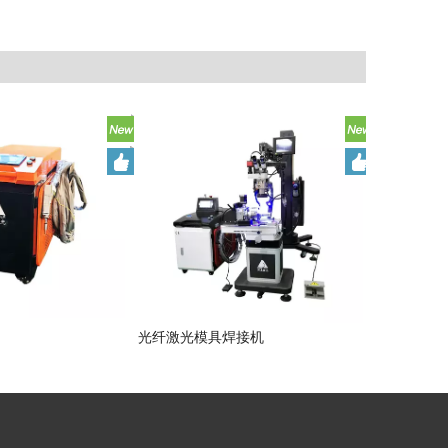
光纤激光模具焊接机
5轴激光自