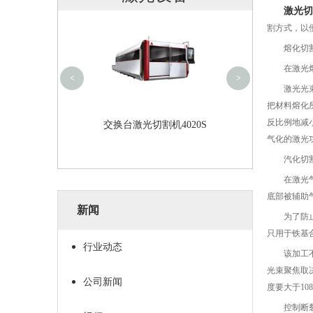
激光切
机器人激光
割方式，以
熔化切
在激光熔化
<
>
激光光束配
把材料熔化
反比例地减
交换台激光切割机4020S
气化的激光功
切割机6020S
汽化切
在激光气化
底部被辅助
新闻
为了防止材
只用于铁基
行业动态
该加工不能
光束聚焦取
公司新闻
度要大于1
控制断裂