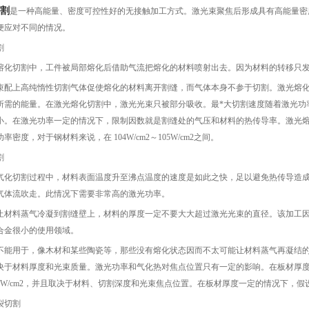
割
是一种高能量、密度可控性好的无接触加工方式。激光束聚焦后形成具有高能量密
焊接机
小型激光打标机
桌式光纤激光打标
便应对不同的情况。
割
切割中，工件被局部熔化后借助气流把熔化的材料喷射出去。因为材料的转移只发
上高纯惰性切割气体促使熔化的材料离开割缝，而气体本身不参于切割。激光熔化
所需的能量。在激光熔化切割中，激光光束只被部分吸收。最*大切割速度随着激光功
小。在激光功率一定的情况下，限制因数就是割缝处的气压和材料的热传导率。激光
率密度，对于钢材料来说，在 104W/cm2～105W/cm2之间。
割
切割过程中，材料表面温度升至沸点温度的速度是如此之快，足以避免热传导造成
气体流吹走。此情况下需要非常高的激光功率。
料蒸气冷凝到割缝壁上，材料的厚度一定不要大大超过激光光束的直径。该加工因
合金很小的使用领域。
用于，像木材和某些陶瓷等，那些没有熔化状态因而不太可能让材料蒸气再凝结的
决于材料厚度和光束质量。激光功率和气化热对焦点位置只有一定的影响。在板材厚
08W/cm2，并且取决于材料、切割深度和光束焦点位置。在板材厚度一定的情况下，
切割