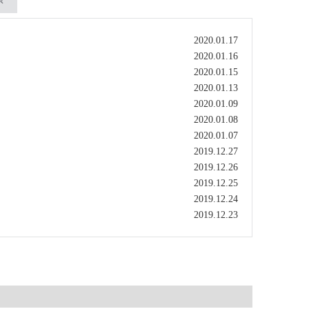
2020.01.17
2020.01.16
2020.01.15
2020.01.13
2020.01.09
2020.01.08
2020.01.07
2019.12.27
2019.12.26
2019.12.25
2019.12.24
2019.12.23