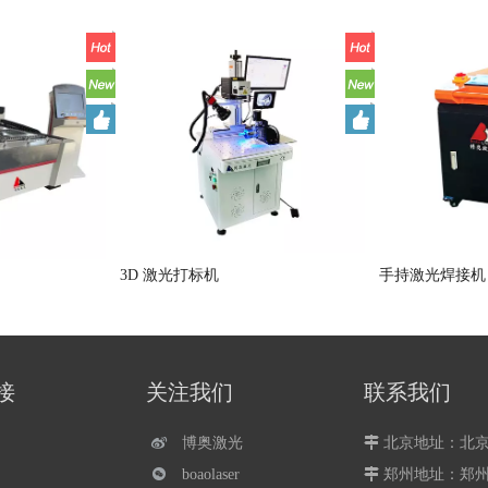
接机（风冷）
金属激光切割机4015
3D 
接
关注我们
联系我们
博奥激光

北京地址：北京
boaolaser

郑州地址：
郑