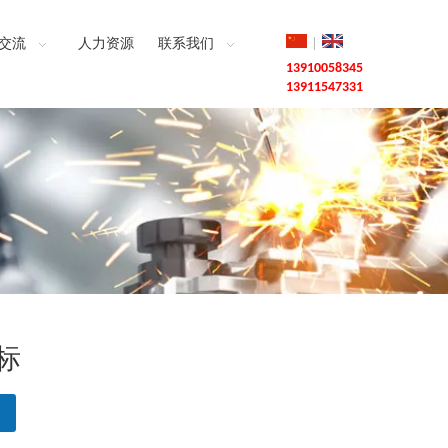
|
交流
人力资源
联系我们
13910058345
13911547331
标