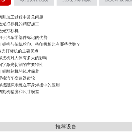
切割加工过程中常见问题
激光打标机的精密加工
激光打标机
用于汽车零部件标记的优势
打标机与传统丝印、移印机相比有哪些优弊？
2激光打标机的主要优点
焊接机对人体有多大的影响
钢字激光切割的主要特性
打标雕刻机的镜片保养
焊接汽车变速器齿轮
焊接跟踪系统在车身焊接中的应用
切割机精度和尺寸误差
推荐设备