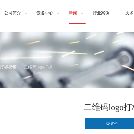
公司简介
设备中心
新闻
行业案例
技术
打标视频
»
二维码logo打标
二维码logo打
询价