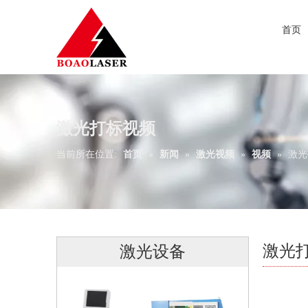
首页
激光打标视频
当前所在位置:
首页
»
新闻
»
激光视频
»
视频
»
激光
激光
激光设备
大幅面激光切割机