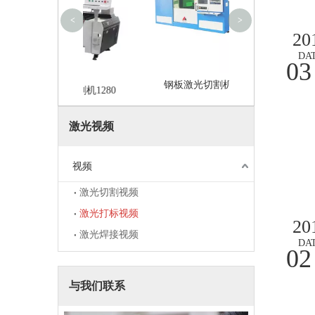
<
>
20
DA
03
钢板激光切割机8020
光切割机1280
激光视频
视频
激光切割视频
激光打标视频
20
激光焊接视频
DA
02
与我们联系