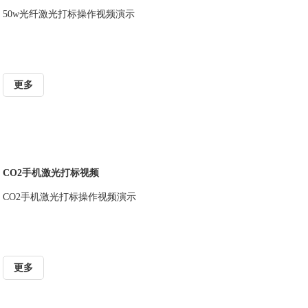
50w光纤激光打标操作视频演示
更多
CO2手机激光打标视频
CO2手机激光打标操作视频演示
更多