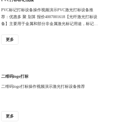
PVC标记打标设备操作视频演示PVC激光打标设备推
荐：优惠多 聚 划算 报价4007001618【光纤激光打标设
备】主要用于金属和部分非金属激光标记用途，标记美
观，速度快，无耗材；【CO2激光打标设备】用于非金
属产品的激光标记用途；【紫外激光打标设备】采用进
更多
口紫外激光器，主要用于金属和非金属产 品的精细标记
用途；【金属激光打标设备】针对客户具体产品，生产
线，需求设计和生产符和客户需求的定制机型。更多
PVC激光打标设备
二维码logo打标
二维码logo打标操作视频演示激光打标设备推荐
更多