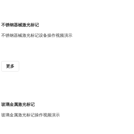
不锈钢器械激光标记
不锈钢器械激光标记设备操作视频演示
更多
玻璃金属激光标记
玻璃金属激光标记操作视频演示