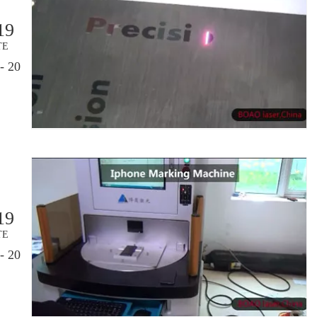
19
TE
- 20
19
TE
- 20