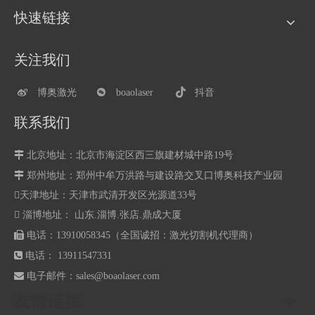
快速链接
关注我们
博奥激光
boaolaser
抖音
联系我们

北京地址：北京市海淀区西三旗建材城中路19号

郑州地址：
郑州中牟万洪路与建设路交叉口博奥科技产业园
天津地址：天津市武清开发区光源道33号
 淄博地址： 山东.淄博.张店.鼎成大厦

电话：13910058345（全国诚招：激光切割机代理商）

电话： 13911547331

电子邮件：
sales@boaolaser.com
友情链接