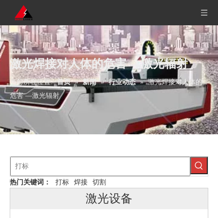
激光焊接对人体的危害 —激光辐射
当前所在位置:
首页
»
新闻
»
行业动态
»
激光焊接对人体的
危害 —激光辐射
热门关键词：
打标
焊接
切割
激光设备
大幅面激