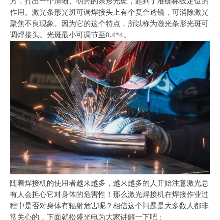
方，打出一个清晰、明亮的条形光斑，起到了准确标线定位的
作用。激光条形光斑可调焊接头上有个复合透镜，可消除激光
聚焦不良现象。因为它的这个特点，所以称为激光条形光斑可
调焊接头。光斑最小可调节至0.4*4。
随着焊接机的使用者越来越多，越来越多的人开始注意激光总
有人会担心它对身体的危害性！那么激光焊接机在焊接作业过
程中是否对身体有辐射危害呢？相信这个问题是大多数人都非
常关心的，下面就松盛光电为大家讲解一下吧：