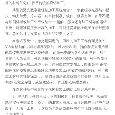
处的材料气化)，代替传统的模切加工。
典型的激光数字化蚀刻加工系统包含：二氧化碳激光器与扫描
头，动力单元、冷却器、功率控制器、软件、烟雾室等，如果不是
与印刷机械或加工生产线结合 一起的，那么还有加工料卷的运转
系统：对套准精度要求高的加工，可能还需要配上电子显示对照系
统。总的估计，投资在18万至30万美元之间。
在老式系统中，激光是固定的，而料的加工工作台面是按X、
Y方向移动的，因此速度受限制，难以受欢迎。新的系统采用扫描
电流仪驾驭激光束及旋转镜， 使激光束能向各个方向扫射，加工
速度也大为提高，可达到每秒钟80到600英寸的范围。对于卷筒到
卷筒式的激光加工系统，还可作间歇式重复加工，即由激光 束按
编程化的图案信息断断续续地重复加工(有如连晒机那样)。对于被
加工材料的蚀刻深浅，只要调节蚀刻速度或激光的参数，就可灵活
调整(或完全穿透，或轻 微点到，作压痕或揭膜之用)。
显然这种新型激光数字化蚀刻加工的优点很容易理解：
1、灵活性：任何形状，不需制模具，只要编个程序，激光束
就能按程序刻出要「模切」的形状和深浅，而且还能在运作中予以
改变，无须「工具」，这就为包装品或商标的个性化或小批量化开
了方便之门。