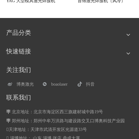
YAG 大型模具激光焊接机
首饰激光焊接机（风冷）
产品分类
快速链接
关注我们
博奥激光
boaolaser
抖音
联系我们

北京地址：北京市海淀区西三旗建材城中路19号

郑州地址：
郑州中牟万洪路与建设路交叉口博奥科技产业园
天津地址：天津市武清开发区光源道33号
 淄博地址： 山东.淄博.张店.鼎成大厦