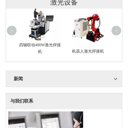
激光设备
BM
<
>
四轴联动400W激光焊接
4020S
机器人激光焊接机
机
新闻
与我们联系