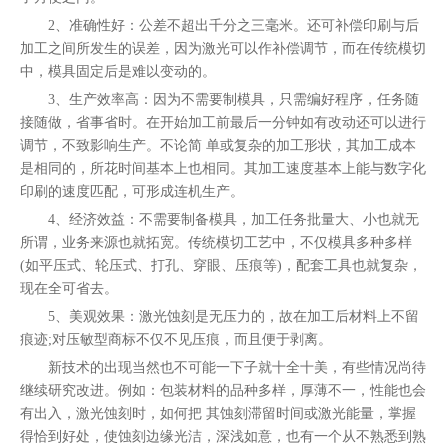
2、准确性好：公差不超出千分之三毫米。还可补偿印刷与后
加工之间所发生的误差，因为激光可以作补偿调节，而在传统模切
中，模具固定后是难以变动的。
3、生产效率高：因为不需要制模具，只需编好程序，任务随
接随做，省事省时。在开始加工前最后一分钟如有改动还可以进行
调节，不致影响生产。不论简 单或复杂的加工形状，其加工成本
是相同的，所花时间基本上也相同。其加工速度基本上能与数字化
印刷的速度匹配，可形成连机生产。
4、经济效益：不需要制备模具，加工任务批量大、小也就无
所谓，业务来源也就拓宽。传统模切工艺中，不仅模具多种多样
(如平压式、轮压式、打孔、穿眼、压痕等)，配套工具也就复杂，
现在全可省去。
5、美观效果：激光蚀刻是无压力的，故在加工后材料上不留
痕迹;对压敏型商标不仅不见压痕，而且便于剥离。
新技术的出现当然也不可能一下子就十全十美，有些情况尚待
继续研究改进。例如：包装材料的品种多样，厚薄不一，性能也会
有出入，激光蚀刻时，如何把 其蚀刻滞留时间或激光能量，掌握
得恰到好处，使蚀刻边缘光洁，深浅如意，也有一个从不熟悉到熟