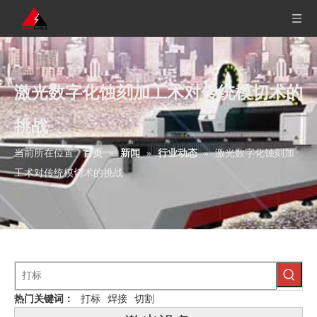
激光数字化蚀刻加工术对传统模切术的
挑战
当前所在位置:
首页
»
新闻
»
行业动态
»
激光数字化蚀刻加
工术对传统模切术的挑战
热门关键词：
打标
焊接
切割