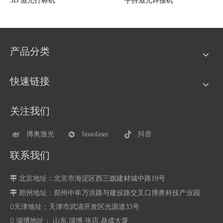
015
3D 激光打标机
手持激光焊接
产品分类
快速链接
关注我们
博奥激光
boaolaser
抖音
联系我们

北京地址：北京市海淀区西三旗建材城中路19号

郑州地址：
郑州中牟万洪路与建设路交叉口博奥科技产业园
天津地址：天津市武清开发区光源道33号
 淄博地址： 山东.淄博.张店.鼎成大厦