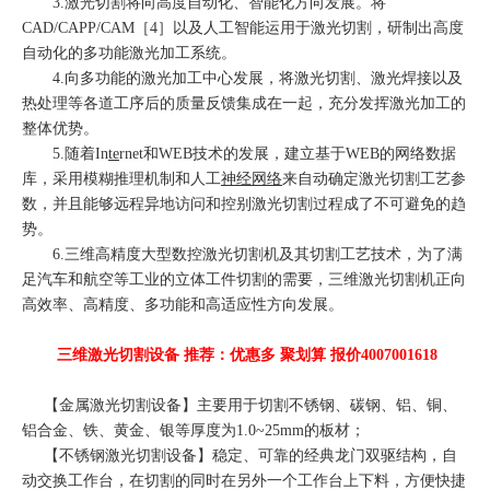
3.激光切割将向高度自动化、智能化方向发展。将
CAD/CAPP/CAM［4］以及人工智能运用于激光切割，研制出高度
自动化的多功能激光加工系统。
4.向多功能的激光加工中心发展，将激光切割、激光焊接以及
热处理等各道工序后的质量反馈集成在一起，充分发挥激光加工的
整体优势。
5.随着In
te
rnet和WEB技术的发展，建立基于WEB的网络数据
库，采用模糊推理机制和人工
神经网络
来自动确定激光切割工艺参
数，并且能够远程异地访问和控别激光切割过程成了不可避免的趋
势。
6.三维高精度大型数控激光切割机及其切割工艺技术，为了满
足汽车和航空等工业的立体工件切割的需要，三维激光切割机正向
高效率、高精度、多功能和高适应性方向发展。
三维激光切割设备 推荐：优惠多 聚划算 报价4007001618
【
金属激光切割设备
】主要用于切割不锈钢、碳钢、铝、铜、
铝合金、铁、黄金、银等厚度为1.0~25mm的板材；
【
不锈钢激光切割设备
】稳定、可靠的经典龙门双驱结构，自
动交换工作台，在切割的同时在另外一个工作台上下料，方便快捷