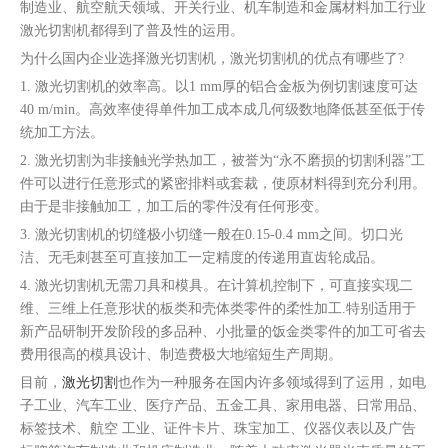
制造业、航空航天领域、开关行业、机车制造和金属材料加工行业
激光切割机都得到了普及性的运用。
为什么国内企业选择激光切割机，激光切割机的优点有哪些了?
1. 激光切割机的效率高。以1 mm厚的铝合金板为例切割速度可达
40 m/min。高效率使得单件加工成本成几何级数地降低甚至低于传
统加工方法。
2. 激光切割为非接触光学热加工，被誉为“永不磨损的切割利器”工
件可以进行任意形式的紧密排料或套裁，使原材料得到充分利用。
由于是非接触加工，加工后的零件没有任何形变。
3. 激光切割机的切缝极小切缝一般在0.15-0.4 mm之间。切口光
洁、无毛刺甚至可直接加工一定精度的传递用直齿轮成品。
4. 激光切割机无需刀具和模具。在计算机控制下，可直接实现二
维、三维上任意形状的板类和壳体类零件的柔性加工.特别适用于
新产品研制开发阶段的多品种、小批量的饭金类零件的加工可省去
费用很高的模具设计、制造费极大地缩短生产周期。
目前，
激光切割
也作为一种服务在国内许多领域得到了运用，如电
子工业、汽车工业、医疗产品、五金工具、家用电器、日常用品、
标签技术、航空 工业、证件卡片、珠宝加工、仪器仪表以及广告