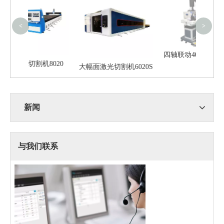
（2
<
>
四轴联动400W激光焊接
8020
机
大幅面激光切割机6020S
新闻
与我们联系