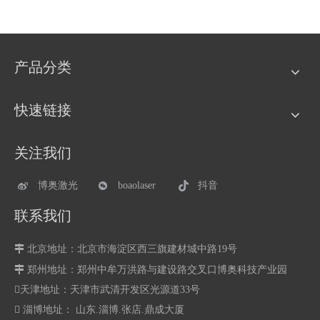
产品分类
快速链接
关注我们
博奥激光
boaolaser
抖音
联系我们

北京地址：北京市海淀区西三旗建材城中路19号

郑州地址：
郑州中牟万洪路与建设路交叉口博奥科技产业园
天津地址：天津市武清开发区光源道33号
 淄博地址： 山东.淄博.张店.鼎成大厦