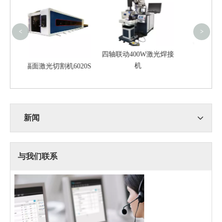
<
>
四轴联动400W激光焊接
机
6020S
小型激光打标机
新闻
与我们联系