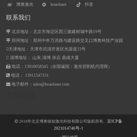
博奥激光
boaolaser
抖音
联系我们

北京地址：北京市海淀区西三旗建材城中路19号

郑州地址：
郑州中牟万洪路与建设路交叉口博奥科技产业园
天津地址：天津市武清开发区光源道33号
 淄博地址： 山东.淄博.张店.鼎成大厦

电话：13910058345（全国诚招：激光切割机代理商）

电话： 13911547331

电子邮件：
sales@boaolaser.com
友情链接
2018年北京博奥镭创激光科技有限公司版权所有。
京ICP备

2021014746号-1