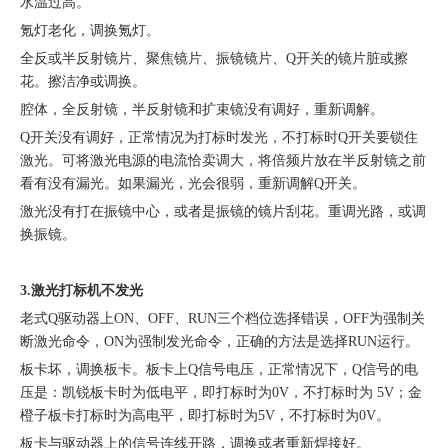
水温过高。
氪灯老化，调换氪灯。
全反或半反射镜片、聚焦镜片、振镜镜片、Q开关的镜片脏或擦
花。擦洁净或调换。
腔体，全反射镜，半反射镜和扩束镜没有调好，重新调解。
Q开关没有调好，正常情况为打标时发光，不打标时Q开关要锁住
激光。可将激光电源的电流恰卖调大，将倍频片放在半反射镜之前
看有没有漏光。如果漏光，光会很弱，重新调解Q开关。
激光没有打在振镜中心，或者是振镜的镜片刮花。重调光路，或调
换振镜。
3.激光打标机不发光
老式Q驱动器上ON、OFF、RUN三个档位选择错误，OFF为强制关
断激光命令，ON为强制发光命令，正确的方法是选择RUN运行。
板卡坏，调换板卡。板卡上Q信号电压，正常情况下，Q信号的电
压是：凯锐板卡时为低电平，即打标时为0V，不打标时为 5V；金
橙子板卡打标时为高电平，即打标时为5V，不打标时为0V。
板卡与驱动器上的信号连线开路，调换或者重新焊接好。