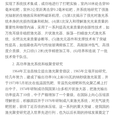
实现了系统技术集成，成功地进行了打靶实验，室内10米处击穿80
毫米铝靶，室外2公里距离击穿0.2毫米铝耙，并系统地研究了强激
光辐射的生物效应和材料破坏机理。(3)第1次揭示了强光对激光系
统本身的光损伤现象和机制。(4)第1次深入和理解激光光束质量的
重要性和物理内涵，采用了一系列提高光束质量的创新性技术，如
万焦耳级非稳腔激光器、片状激光器、振荡—扫瞄放大式激光系
统、尖劈法光束质量诊断等。(5)激光元器件和支撑技术有了突破
性提高，如低吸收高均匀性钕玻璃熔炼工艺、高能脉冲氙气、高强
度介质膜、大口径(1.2米)光学精密加工等。(6)培养和造就 了一批
技术骨干队伍。
2. 高功率激光系统和核聚变研究
1964年王淦昌独立提出激光聚变倡议，1965年立项开始研究。
经几年努力，建成了输出功率10(上标10)瓦的纳秒级激光装置，并
于1973年5月初次在低温固氘靶、常温氘化锂靶和氘化聚乙烯上打
出中子。1974年研制成功我国第1台多程片状放大器，把激光输出
功率提高了10倍，中子产额增加了一个量级。在国际上向心压缩原
理解密后，积极跟踪并于1976年研制成六束激光系统，对充气玻壳
靶照射，获得了近百倍的体压缩。这一系列的重大突破，使我国的
激光聚变研究进入世界先进行列，也为以后长期的持续发展奠定了