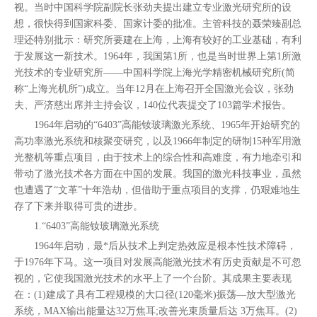
视。当时中国科学院副院长张劲夫提出建立专业激光研究所的设
想，很快得到国家科委、国家计委的批准。主管科技的聂荣臻副总
理还特别批示：研究所要建在上海，上海有较好的工业基础，有利
于发展这一新技术。1964年，我国第1所，也是当时世界上第1所激
光技术的专业研究所——中国科学院上海光学精密机械研究所(简
称“上海光机所”)成立。当年12月在上海召开全国激光会议，张劲
夫、严济慈出席并主持会议，140位代表提交了103篇学术报告。
1964年启动的“6403”高能钕玻璃激光系统、1965年开始研究的
高功率激光系统和核聚变研究，以及1966年制定的研制15种军用激
光整机等重点项目，由于技术上的综合性和高难度，有力地牵引和
带动了激光技术各方面在中国的发展。我国的激光科技事业，虽然
也遭遇了“文革”十年浩劫，但借助于重点项目的支撑，仍艰难地生
存了下来并取得可贵的进步。
1.“6403”高能钕玻璃激光系统
1964年启动，最*后从技术上判定热效应是根本性技术障碍，
于1976年下马。这一项目对发展高能激光技术有历史贡献是不可忽
视的，它使我国激光技术的水平上了一个台阶。其成果主要表现
在：(1)建成了具有工程规模的大口径(120毫米)振荡—放大型激光
系统，MAX输出能量达32万焦耳;改善光束质量后达 3万焦耳。(2)