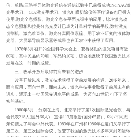
信、单路/三路半导体激光通信在通信试验中已获得成功;Nd:YAG激
光手术刀、 CO2激光手术刀、激光虹膜切除仪等医疗设备也已投入
使用;激光全息摄影、激光全息在平面光弹中的应用，脉冲激光动
态全息照相和拉曼分光光度计已成为计量科学的新手段;数控激光
切割机、激光准直仪、激光分离同位素硫、用于农业研究的液体激
光器、大屏幕导航显示器等成果也在工农业中获得了应用。
1978年3月召开的全国科学大会上，获得奖励的激光项目有近
80项，其中民品约70项，军品约10项，综合地反映了我国激光技术
发展在这一时期的成绩。
三、改革开放后取得前所未有的进步
改革开放以来，激光技术获得了空前发展的机遇。20多年来，
面向应用，面向世界，面向未来，激光科技事业取得了前所未有的
进步，涌现出一批国际先进水平的成果，为迈向21世纪 打下了坚
实的基础。
1980年5月，分别在上海、北京举行了第1次国际激光会议，与
会代表218人(国外66人)，宣读113篇报告(国外65篇)，邓小平同志
亲切接见了与会中外代表。1983年在广州和1986年在厦门又举行了
第二次、第三次国际会议，改变了我国的激光技术多年来封闭运转