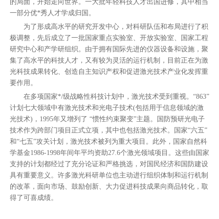
的局面，开始走向世界。一大批年轻科技人才出国进修，其中相当
一部分优*秀人才学成归国。
为了形成高水平的研究开发中心，对科研队伍和布局进行了积
极调整，先后成立了一批国家重点实验室、开放实验室、国家工程
研究中心和产学研组织。由于拥有国际先进的仪器设备和设施，聚
集了高水平的科技人才，又有较为灵活的运行机制，目前正在为激
光科技成果转化、创造自主知识产权和促进激光技术产业化发挥重
要作用。
在多项国家*/级战略性科技计划中，激光技术受到重视。“863”
计划七大领域中有激光技术和光电子技术(包括用于信息领域的激
光技术)，1995年又增列了 “惯性约束聚变”主题。国防预研光电子
技术作为跨部门项目正式立项，其中也包括激光技术。国家“六五”
和“七五”攻关计划，激光技术被列为重大项目。此外，国家自然科
学基金1986-1998年间年平均资助27.6个激光领域项目。这些由国家
支持的计划都经过了充分论证和严格挑选，对国民经济和国防建设
具有重要意义。许多激光科研单位也主动进行组织体制和运行机制
的改革，面向市场、鼓励创新、大力促进科技成果向商品转化，取
得了可喜成绩。