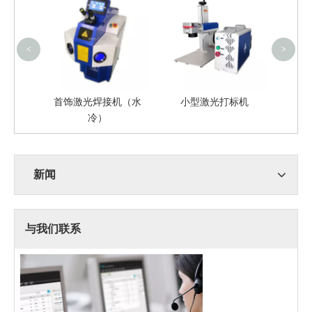
<
>
焊接机
00W）
首饰激光焊接机（水
小型激光打标机
冷）
新闻
与我们联系