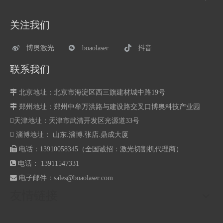
关注我们
博奥激光
boaolaser
抖音
联系我们

北京地址：北京市海淀区西三旗建材城中路19号

郑州地址：
郑州中牟万洪路与建设路交叉口博奥科技产业园
天津地址：天津市武清开发区光源道33号
 淄博地址： 山东.淄博.张店.鼎成大厦

电话：13910058345（全国诚招：激光切割机代理商）

电话： 13911547331

电子邮件：
sales@boaolaser.com
友情链接