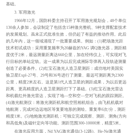
基础。
3. 军用激光
1966年12月，国防科委主持召开了军用激光规划会，48个单位
130余人参加，会议制定了包括含15种激光整机、9种支撑配套技术
的发展规划。虽未正式批准生效，但仍起了有益的推动作用。此后
的几年内，这一领域涌现了一批重要成果。例如：(1)靶场激光距
技术初试成功：采用重复频率为20赫兹的YAG 调Q激光器，测距精
度优于2米，最远测量距离达660公里，加在经纬仪上，可实现对飞
行目标的单站定轨。这一成果为以后完成洲际导弹再入段轨迹测量
创造了必要条件。(2)红宝石激光人造卫星测距：成功地对美国实
验卫星Expl-27号、29号和36号进行了测量、最远可测距离为2300
公里，精度2米左右。这是第1代人造卫星的测距成果，为以后更远
距离、更高精度的人造卫星测距打下了基础。(3)红宝石激光雷达
和机载红外激光雷达，实现了地—空和空—空对飞机的跟踪测距。
(4)激光航测仪：将激光测距机和航空照相机组合，由飞机机载对
地航测，完成对边远地区等复要地形的测绘。重复率6次/分，测距
精度1米。(5)地炮激光测距机：可独立完成观察、测距、测角(方向
和高低角)及磁针定向等功能。测距范围300-10000米，精度5米。
在激光应用方面，Nd:YAG激光通信(3-12路)、He-Ne激光通