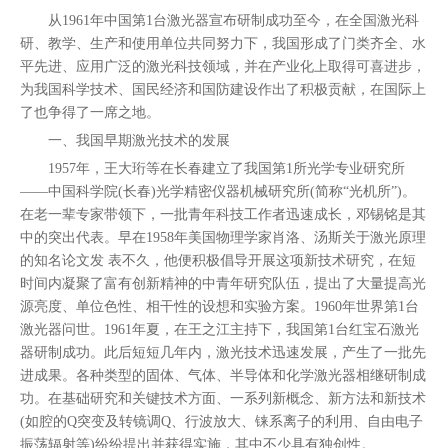
从1961年中国第1台激光器宣布研制成功至今，在全国激光科
研、教学、生产和使用单位共同努力下，我国形成了门类齐全、水
平先进、应用广泛的激光科技领域，并在产业化上取得可喜进步，
为我国科学技术、国民经济和国防建设作出了积极贡献，在国际上
了也争得了一席之地。
一、我国早期激光技术的发展
1957年，王大珩等在长春建立了我国第1所光学专业研究所
——中国科学院(长春)光学精密仪器机械研究所(简称“光机所”)。
在老一辈专家带领下，一批青年科技工作者迅速成长，邓锡铭是其
中的突出代表。早在1958年美国物理学家肖洛、汤斯关于激光原理
的知名论文发 表不久，他便积极倡导开展这项新技术研究，在短
时间内凝聚了富有创新精神的中青年研究队伍，提出了大量提高光
源亮度、单位色性、相干性的设想和实验方案。1960年世界第1台
激光器问世。1961年夏，在王之江主持下，我国第1台红宝石激光
器研制成功。此后短短几年内，激光技术迅速发展，产生了一批先
进成果。各种类型的固体、气体、半导体和化学激光器相继研制成
功。在基础研究和关键技术方面、一系列新概念、新方法和新技术
(如腔的Q突变及转镜调Q、行波放大、铼系离子的利用、自由电子
振荡辐射等)纷纷提出并获得实施，其中不少具有独创性。