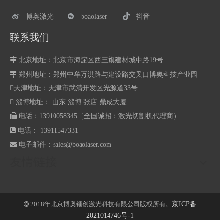
博奥激光
boaolaser
抖音
联系我们

北京地址：北京市海淀区西三旗建材城中路19号

郑州地址：
郑州中牟万洪路与建设路交叉口博奥科技产业园
天津地址：天津市武清开发区光源道33号
 淄博地址： 山东.淄博.张店.鼎成大厦

电话：13910058345（全国诚招：激光切割机代理商）

电话： 13911547331

电子邮件：
sales@boaolaser.com
友情链接
2018年北京博奥镭创激光科技有限公司版权所有。
京ICP备

2021014746号-1