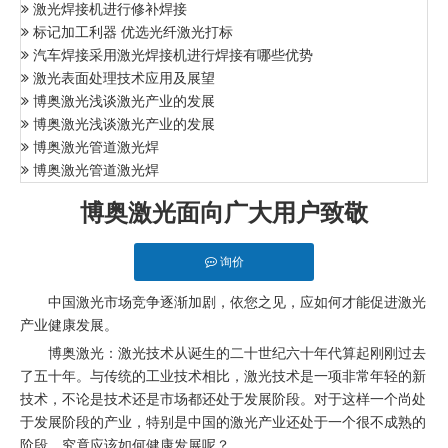
激光焊接机进行修补焊接
标记加工利器 优选光纤激光打标
汽车焊接采用激光焊接机进行焊接有哪些优势
激光表面处理技术应用及展望
博奥激光浅谈激光产业的发展
博奥激光浅谈激光产业的发展
博奥激光管道激光焊
博奥激光管道激光焊
博奥激光面向广大用户致敬
询价
中国激光市场竞争逐渐加剧，依您之见，应如何才能促进激光
产业健康发展。
博奥激光：激光技术从诞生的二十世纪六十年代算起刚刚过去
了五十年。与传统的工业技术相比，激光技术是一项非常年轻的新
技术，不论是技术还是市场都还处于发展阶段。对于这样一个尚处
于发展阶段的产业，特别是中国的激光产业还处于一个很不成熟的
阶段，究竟应该如何健康发展呢？