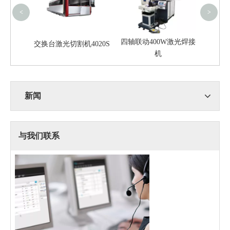
<
>
四轴联动400W激光焊接
交换台激光切割机4020S
机
6020S
新闻
与我们联系