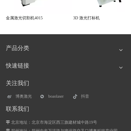
激光焊接机（风冷）
金属激光切割机4015
3D
产品分类
快速链接
关注我们
博奥激光
boaolaser
抖音
联系我们

北京地址：北京市海淀区西三旗建材城中路19号

郑州地址：
郑州中牟万洪路与建设路交叉口博奥科技产业园