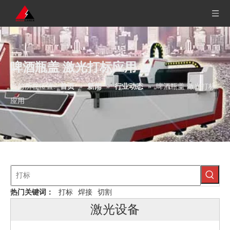
啤酒瓶盖 激光打标应用
当前所在位置:
首页
»
新闻
»
行业动态
»
啤酒瓶盖 激光打标
应用
热门关键词：
打标
焊接
切割
激光设备
大幅面激