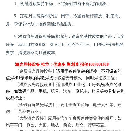
4、机器必须保持平稳，不得倾斜或有不稳定的现象；
5、定期对回流焊即炉膛、网带、冷凝器进行清洗，制定周、
月、季保养计划，确保回流焊接品质。
针对回流焊设备相关保养清洗，建议水基性质类的产品，安全
环保，满足目前ROHS、REACH、SONY00259、 HF等环保法规的
要求，清洗效率高且低成本。
激光焊接设备 推荐：优惠多 聚划算 报价4007001618
【
金属激光焊接设备
】
适用于各种复杂的焊接，不同设备的
1
点焊和
毫米厚的焊缝焊接
；多路光纤模式，同时焊接多工位
；
【
模具激光焊接设备
】适用
模具工业化，用于精密模具的维
修，如数码产品、手机、玩具、汽车、摩托车、模具等模具制造和
成型行业
；
【
金银首饰激光焊接
】
主要用于珠宝首饰、电子元件等、通
信、工艺品等行业
；
【
大型激光焊接
】
应用在汽车车身覆盖件类零件的组焊，如
汽车车门、侧围、天窗、地板、前仓、后仓、行李箱盖
。