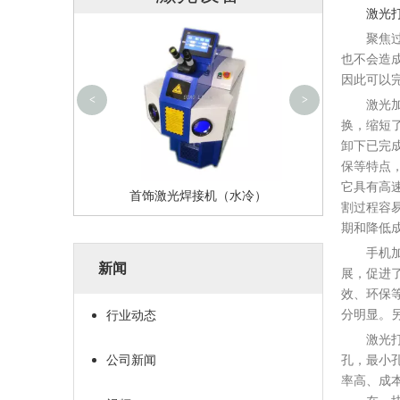
激光
防护罩激光打标机
便携式
聚焦过后
也不会造
因此可以
<
>
激光加工
换，缩短
卸下已完
保等特点
它具有高
激光焊接机（水冷）
割过程容
期和降低
手机加工
新闻
展，促进
效、环保
分明显。
行业动态
激光打孔
公司新闻
孔，最小
率高、成