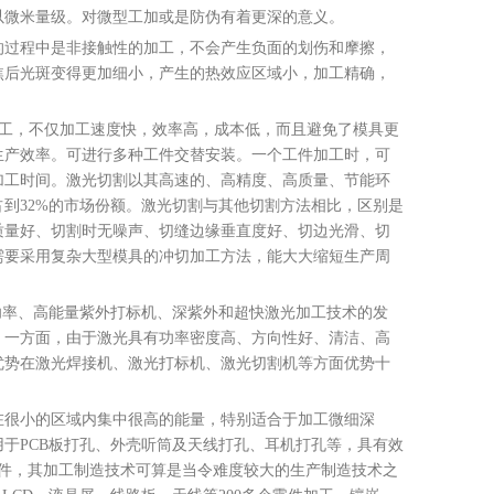
以微米量级。对微型工加或是防伪有着更深的意义。
打标机
CO2桌式激光打标机
紫外激光打标机
过程中是非接触性的加工，不会产生负面的划伤和摩擦，
焦后光斑变得更加细小，产生的热效应区域小，加工精确，
加工，不仅加工速度快，效率高，成本低，而且避免了模具更
生产效率。可进行多种工件交替安装。一个工件加工时，可
加工时间。激光切割以其高速的、高精度、高质量、节能环
到32%的市场份额。激光切割与其他切割方法相比，区别是
质量好、切割时无噪声、切缝边缘垂直度好、切边光滑、切
需要采用复杂大型模具的冲切加工方法，能大大缩短生产周
率、高能量紫外打标机、深紫外和超快激光加工技术的发
。一方面，由于激光具有功率密度高、方向性好、清洁、高
优势在激光焊接机、激光打标机、激光切割机等方面优势十
很小的区域内集中很高的能量，特别适合于加工微细深
用于PCB板打孔、外壳听筒及天线打孔、耳机打孔等，具有效
部件，其加工制造技术可算是当令难度较大的生产制造技术之