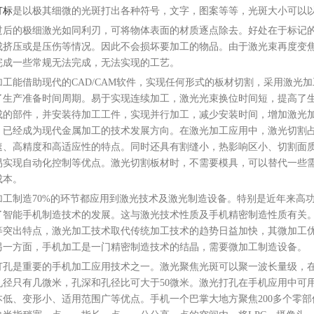
打标
是以极其细微的光斑打出各种符号，文字，图案等等，光斑大小可以
激光打标机
手持式激光打标机
手机光纤激光
的极细激光如同利刃，可将物体表面的材质逐点除去。好处在于标记的
成挤压或是压伤等情况。因此不会损坏要加工的物品。由于激光束再度变
完成一些常规无法完成，无法实现的工艺。
能借助现代的CAD/CAM软件，实现任何形式的板材切割，采用激光
了生产准备时间周期。易于实现连续加工，激光光束换位时间短，提高了
成的部件，并安装待加工工件，实现并行加工，减少安装时间，增加激光
，已经成为现代金属加工的技术发展方向。在激光加工应用中，激光切割占
速、高精度和高适应性的特点。同时还具有割缝小，热影响区小、切割面
易实现自动化控制等优点。激光切割板材时，不需要模具，可以替代一些
成本。
制造70%的环节都应用到激光技术及激光制造设备。特别是近年来高功
了智能手机制造技术的发展。这与激光技术性质及手机精密制造性质有关
等突出特点，激光加工技术取代传统加工技术的趋势日益加快，其微加工
另一方面，手机加工是一门精密制造技术的结晶，需要微加工制造设备。
是重要的手机加工应用技术之一。激光聚焦光斑可以聚一波长量级，在
孔径只有几微米，孔深和孔径比可大于50微米。激光打孔在手机应用中可
本低、变形小、适用范围广等优点。手机一个巴掌大地方聚焦200多个零