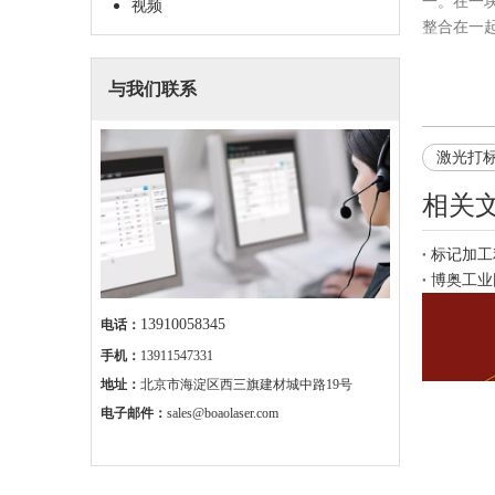
一。在一
视频
整合在一
与我们联系
激光打
相关
标记加工
博奥工业
13910058345
电话：
手机：
13911547331
地址：
北京市海淀区西三旗建材城中路19号
电子邮件：
sales@boaolaser.com