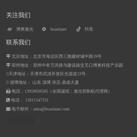
关注我们
博奥激光
boaolaser
抖音
联系我们

北京地址：北京市海淀区西三旗建材城中路19号

郑州地址：
郑州中牟万洪路与建设路交叉口博奥科技产业园
天津地址：天津市武清开发区光源道33号
 淄博地址： 山东.淄博.张店.鼎成大厦

电话：13910058345（全国诚招：激光切割机代理商）

电话： 13911547331

电子邮件：
sales@boaolaser.com
友情链接