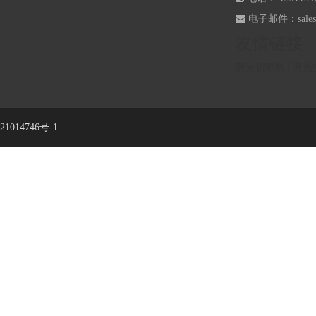

电子邮件：
sale
友情链接
激光切割机
|
激光
21014746号-1