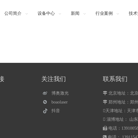
公司简介
设备中心
新闻
行业案例
技术
接
关注我们
联系我们
博奥激光

北京地址：北京
boaolaser

郑州地址：
郑
天津地址：天津
抖音
 淄博地址： 山

电话：13910

电话： 13911547