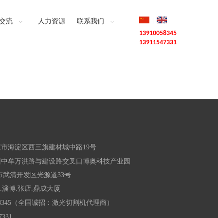
|
交流
人力资源
联系我们
13910058345
13911547331
市海淀区西三旗建材城中路19号
州中牟万洪路与建设路交叉口博奥科技产业园
市武清开发区光源道33号
东.淄博.张店.鼎成大厦
058345（全国诚招：激光切割机代理商）
331