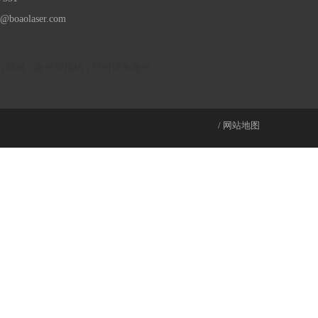
s@boaolaser.com
打标机
|
激光焊接机
|
郑州博奥激光
/
网站地图